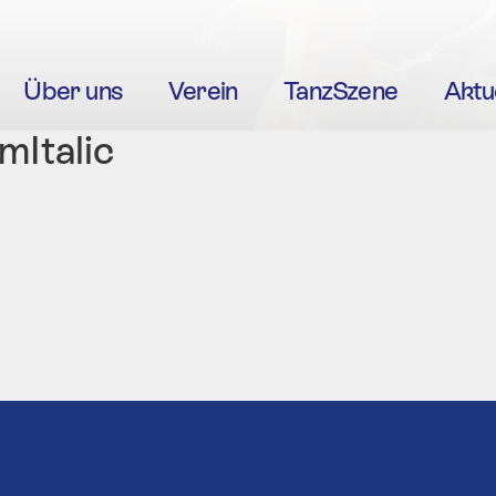
Über uns
Verein
TanzSzene
Aktu
Italic