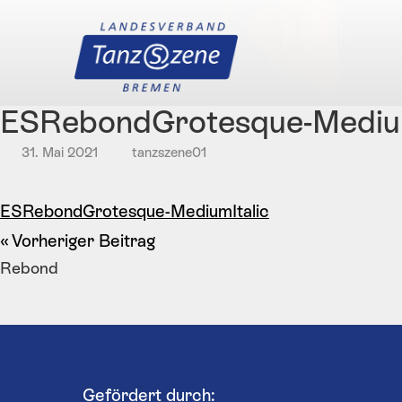
ESRebondGrotesque-Medium
31. Mai 2021
tanzszene01
ESRebondGrotesque-MediumItalic
Vorheriger Beitrag
Rebond
Gefördert durch: