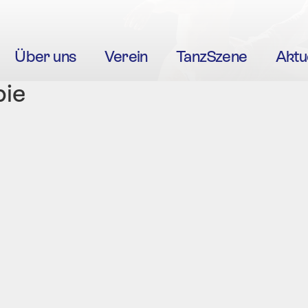
Über uns
Verein
TanzSzene
Aktu
pie