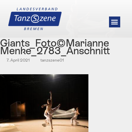
Giants_Foto©Marianne
Menke_2783_Anschnitt
7. April 2021
tanzszene01