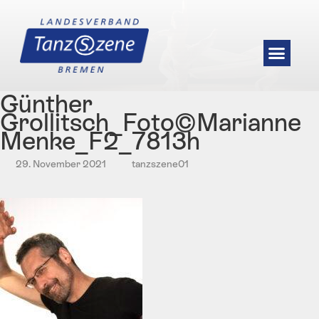
Günther
Grollitsch_Foto©Marianne
Menke_F2_7813h
29. November 2021
tanzszene01