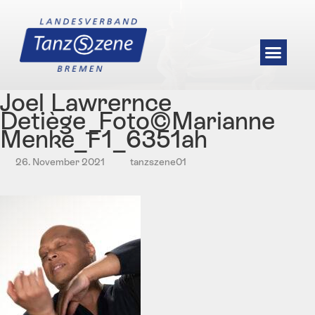
Joel Lawrernce
Detiège_Foto©Marianne
Menke_F1_6351ah
26. November 2021
tanzszene01