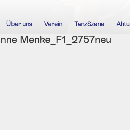
Über uns
Verein
TanzSzene
Aktu
ianne Menke_F1_2757neu