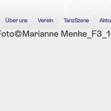
Über uns
Verein
TanzSzene
Aktu
 _Foto©Marianne Menke_F3_