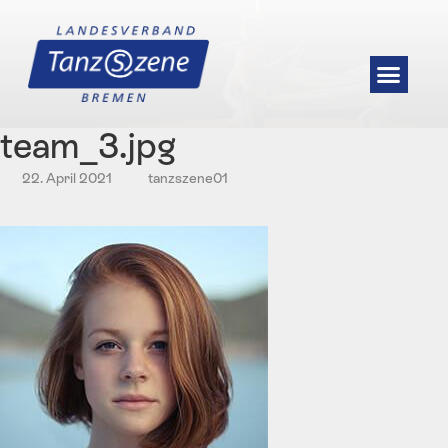
team_3.jpg
22. April 2021
tanzszene01